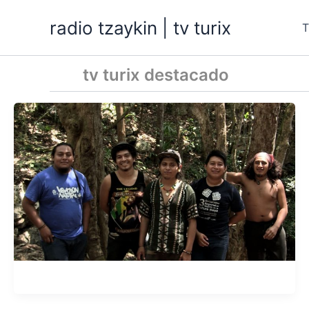
Ir
radio tzaykin | tv turix
al
contenido
tv turix destacado