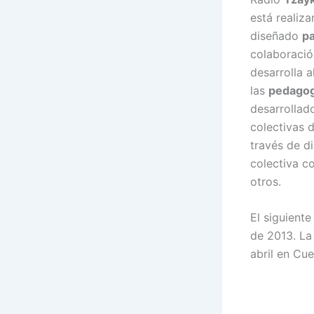
está realiz
diseñado
p
colaboraci
desarrolla 
las
pedagog
desarrollad
colectivas 
través de d
colectiva c
otros.
El siguient
de 2013. La
abril en Cu